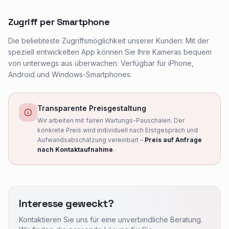
Zugriff per Smartphone
Die beliebteste Zugriffsmöglichkeit unserer Kunden: Mit der
speziell entwickelten App können Sie Ihre Kameras bequem
von unterwegs aus überwachen. Verfügbar für iPhone,
Android und Windows-Smartphones.
Videoüberwachung Graz – IP-Kamera Installation
MB Pro IT installiert professionelle Videoüberwachungs
Transparente Preisgestaltung
Überwachungskamera Systeme Graz
Wir arbeiten mit fairen Wartungs-Pauschalen. Der
konkrete Preis wird individuell nach Erstgespräch und
IP Kamera Installation Graz, Überwachungskamera Haus
Aufwandsabschätzung vereinbart –
Preis auf Anfrage
Marken und Systeme
nach Kontaktaufnahme
.
Hikvision Installation Graz, Dahua Kamerasystem, Reol
Videoüberwachung nach DSGVO Österreich
DSGVO konforme Videoüberwachung Österreich, Datensc
Interesse geweckt?
Kontaktieren Sie uns für eine unverbindliche Beratung.