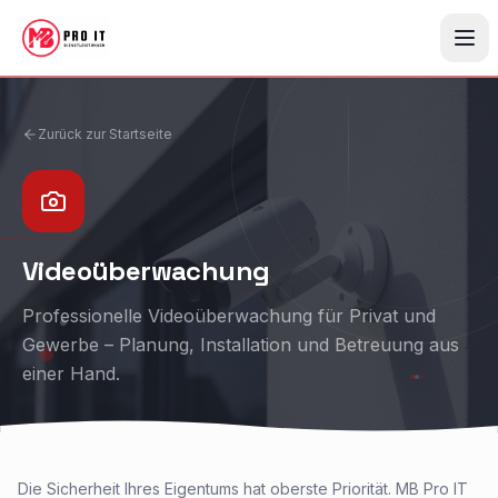
Zum Hauptinhalt springen
Zurück zur Startseite
Videoüberwachung
Professionelle Videoüberwachung für Privat und
Gewerbe – Planung, Installation und Betreuung aus
einer Hand.
Die Sicherheit Ihres Eigentums hat oberste Priorität. MB Pro IT