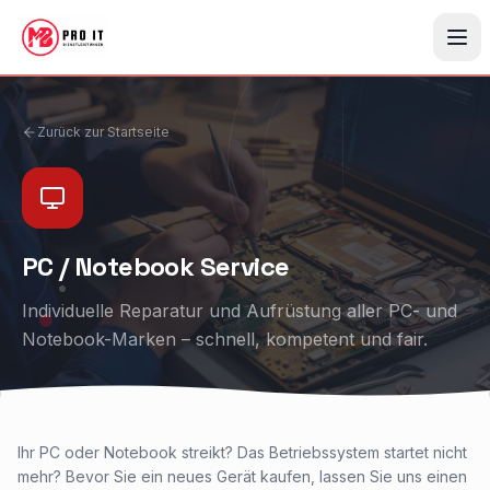
Zum Hauptinhalt springen
Zurück zur Startseite
PC / Notebook Service
Individuelle Reparatur und Aufrüstung aller PC- und
Notebook-Marken – schnell, kompetent und fair.
Ihr PC oder Notebook streikt? Das Betriebssystem startet nicht
mehr? Bevor Sie ein neues Gerät kaufen, lassen Sie uns einen