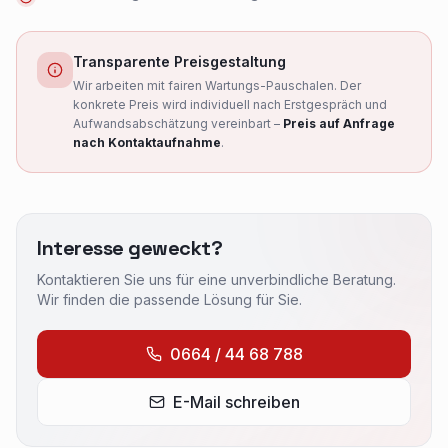
PC Reparatur und Notebook Service in Graz
MB Pro IT Dienstleistungen – Ihr Spezialist für PC-Rep
Transparente Preisgestaltung
Laptop Reparatur Graz – Alle Marken
Wir arbeiten mit fairen Wartungs-Pauschalen. Der
konkrete Preis wird individuell nach Erstgespräch und
Notebook Reparatur Lenovo Graz, HP Laptop Reparatur
Aufwandsabschätzung vereinbart –
Preis auf Anfrage
Hardware-Reparatur und Aufrüstung
nach Kontaktaufnahme
.
Display-Tausch Notebook Graz, Laptop Bildschirm Repa
Software-Service
Windows 10 Installation Graz, Windows 11 Upgrade, macO
PC Reparatur in Ihrer Nähe
Interesse geweckt?
Computer Reparatur Graz, PC Werkstatt Graz, Computer 
Kontaktieren Sie uns für eine unverbindliche Beratung.
Wir finden die passende Lösung für Sie.
0664 / 44 68 788
E-Mail schreiben