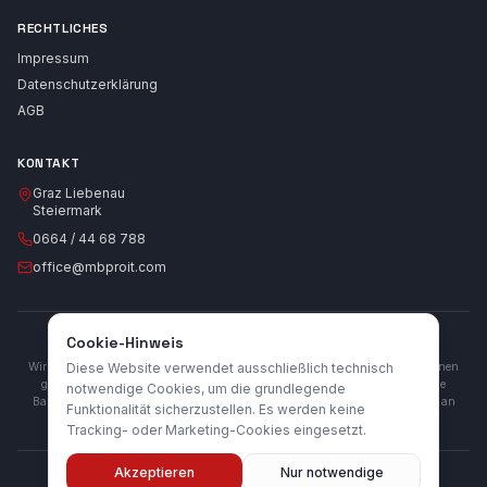
RECHTLICHES
Impressum
Datenschutzerklärung
AGB
KONTAKT
Graz Liebenau
Steiermark
0664 / 44 68 788
office@mbproit.com
Cookie-Hinweis
BARRIEREFREIHEIT
Wir sind bemüht, diese Website barrierefrei zu gestalten und allen Nutzern einen
Diese Website verwendet ausschließlich technisch
gleichberechtigten Zugang zu unseren Inhalten zu ermöglichen. Sollten Sie
notwendige Cookies, um die grundlegende
Barrieren feststellen, kontaktieren Sie uns bitte – wir arbeiten kontinuierlich an
Funktionalität sicherzustellen. Es werden keine
Verbesserungen.
Tracking- oder Marketing-Cookies eingesetzt.
Akzeptieren
Nur notwendige
©
2026
MB Pro IT Dienstleistungen. Alle Rechte vorbehalten.